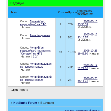
Ведущие
Последнее
Тема
Ответов
Просмотров
сообщение
Опрос:
Лучший(ая)
2007-08-16
ведущий(ая) на СТС
9
780
23:33:39
Натали
Gala94914
2007-08-12
Опрос:
Тина Канделаки
7
552
23:16:57
Натали
Gala94914
Опрос:
Лучший(ая)
ведущий(ая) программы
2006-10-26
13
12783
"Сегодня" на НТВ
19:46:50
Натали
Натали
[
1
2
]
Опрос:
Лучшая ведущая
2006-07-14
на Первом Канале
7
349
21:21:16
Натали
Натали
Опрос:
Лучший ведущий
2006-05-25
на Первом Канале
3
247
20:12:41
Натали
Натали
Страница:
1
»
NetSkuke Forum
»
Ведущие
создать бесплатный форум