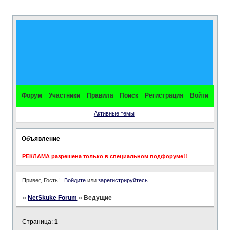
Форум
Участники
Правила
Поиск
Регистрация
Войти
Активные темы
Объявление
РЕКЛАМА разрешена только в специальном подфоруме!!
Привет, Гость!
Войдите
или
зарегистрируйтесь
.
»
NetSkuke Forum
»
Ведущие
Страница:
1