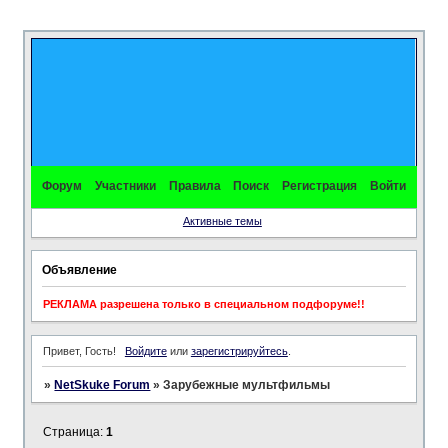
Форум
Участники
Правила
Поиск
Регистрация
Войти
Активные темы
Объявление
РЕКЛАМА разрешена только в специальном подфоруме!!
Привет, Гость!
Войдите
или
зарегистрируйтесь
.
»
NetSkuke Forum
»
Зарубежные мультфильмы
Страница:
1