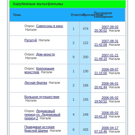
Зарубежные мультфильмы
Последнее
Тема
Ответов
Просмотров
сообщение
Опрос:
Симпсоны в кино
2007-09-02
1
474
Натали
20:30:02
Натали
Рататуй
Натали
2007-08-31
2
122
21:42:09
Натали
Опрос:
Дом-монстр
2007-01-21
9
330
Натали
21:49:15
Натали
Опрос:
Корпорация
2006-09-07
1
130
монстров
Натали
21:15:00
Натали
Лесная братва
Натали
2006-06-01
2
166
20:41:44
Натали
Большое путешествие
2006-05-02
1
155
Натали
19:50:52
Натали
Опрос:
Ледниковый
2006-05-02
период vs. Ледниковый
4
248
10:41:24
Натали
период 2
Натали
Правдивая история
2006-04-17
6
425
Красной Шапки
Натали
07:15:46
Натали