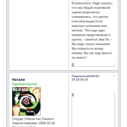
Evanescence. Надо сказать,
что при общей позитивной
оценке рецензенты
сомневались, что группа
способна вырасти из
коротких штанишек нью-
метала. "Это еще одно
неверное представление о
группе, - смеется Эми Ли. -
Мы ведь только начинаем.
Мы открыты ко всему
новому. Вы нас еще просто
не знаете".
0
2
Поделиться
2006-02-
Натали
24 19:33:14
Администратор
0
Откуда:
Узбекистан,Ташкент
Зарегистрирован
: 2006-01-18