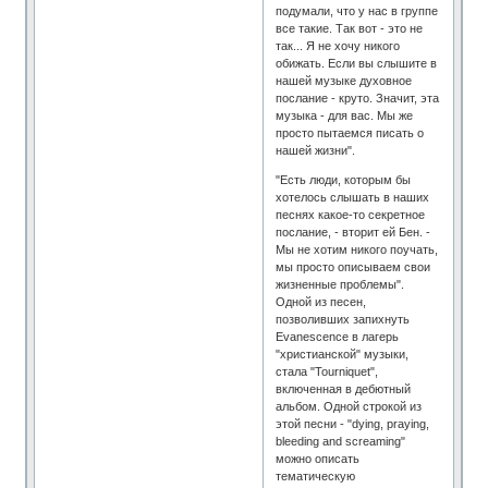
подумали, что у нас в группе
все такие. Так вот - это не
так... Я не хочу никого
обижать. Если вы слышите в
нашей музыке духовное
послание - круто. Значит, эта
музыка - для вас. Мы же
просто пытаемся писать о
нашей жизни".
"Есть люди, которым бы
хотелось слышать в наших
песнях какое-то секретное
послание, - вторит ей Бен. -
Мы не хотим никого поучать,
мы просто описываем свои
жизненные проблемы".
Одной из песен,
позволивших запихнуть
Evanescence в лагерь
"христианской" музыки,
стала "Tourniquet",
включенная в дебютный
альбом. Одной строкой из
этой песни - "dying, praying,
bleeding and screaming"
можно описать
тематическую