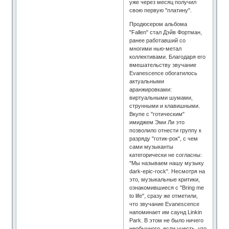
уже через месяц получил
свою первую "платину".
Продюсером альбома
"Fallen" стал Дэйв Фортман,
ранее работавший со
многими нью-метал
коллективами. Благодаря его
вмешательству звучание
Evanescence обогатилось
актуальными
аранжировками:
виртуальными шумами,
струнными и клавишными.
Вкупе с "готическим"
имиджем Эми Ли это
позволило отнести группу к
разряду "готик-рок", с чем
сами музыканты
категорически не согласны:
"Мы называем нашу музыку
dark-epic-rock". Несмотря на
это, музыкальные критики,
ознакомившиеся с "Bring me
to life", сразу же отметили,
что звучание Evanescence
напоминает им саунд Linkin
Park. В этом не было ничего
необычного, если учесть, что