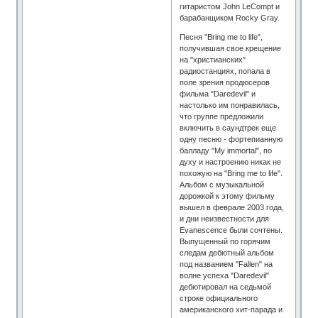
гитаристом John LeCompt и
барабанщиком Rocky Gray.
Песня "Bring me to life",
получившая свое крещение
на "христианских"
радиостанциях, попала в
поле зрения продюсеров
фильма "Daredevil" и
настолько им понравилась,
что группе предложили
включить в саундтрек еще
одну песню - фортепианную
балладу "My immortal", по
духу и настроению никак не
похожую на "Bring me to life".
Альбом с музыкальной
дорожкой к этому фильму
вышел в феврале 2003 года,
и дни неизвестности для
Evanescence были сочтены.
Выпущенный по горячим
следам дебютный альбом
под названием "Fallen" на
волне успеха "Daredevil"
дебютировал на седьмой
строке официального
американского хит-парада и