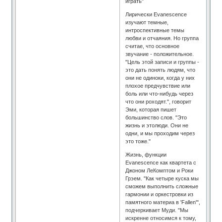
играть"
Лирически Evanescence
изучают темные,
интроспективные темы
любви и отчаяния. Но группа
считае, что основное
звучание - положительное.
"Цель этой записи и группы -
это дать понять людям, что
они не одиноки, когда у них
плохое предчувствие или
боль или что-нибудь через
что они роходят.", говорит
Эми, которая пишет
большинство слов. "Это
жизнь и этолюди. Они не
одни, и мы проходим через
это тоже."
Жизнь, функции
Evanescence как квартета с
Джоном ЛеКомптом и Роки
Грэем. "Как четыре куска мы
сможем выполнить сложные
гармонии и оркестровки из
памятного материа в 'Fallen'",
подчеркивает Муди. "Мы
искренне относимся к тому,