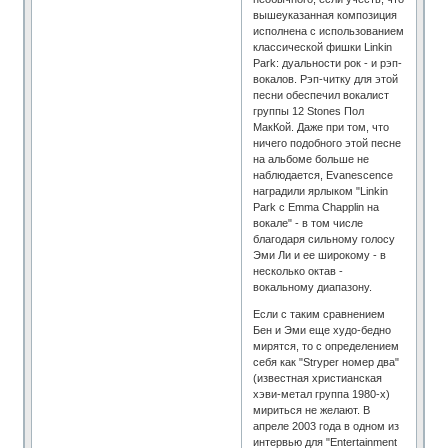
вышеуказанная композиция
исполнена с использованием
классической фишки Linkin
Park: дуальности рок - и рэп-
вокалов. Рэп-читку для этой
песни обеспечил вокалист
группы 12 Stones Пол
МакКой. Даже при том, что
ничего подобного этой песне
на альбоме больше не
наблюдается, Evanescence
наградили ярлыком "Linkin
Park с Emma Chapplin на
вокале" - в том числе
благодаря сильному голосу
Эми Ли и ее широкому - в
несколько октав -
вокальному диапазону.
Если с таким сравнением
Бен и Эми еще худо-бедно
мирятся, то с определением
себя как "Stryper номер два"
(известная христианская
хэви-метал группа 1980-х)
мириться не желают. В
апреле 2003 года в одном из
интервью для "Entertainment