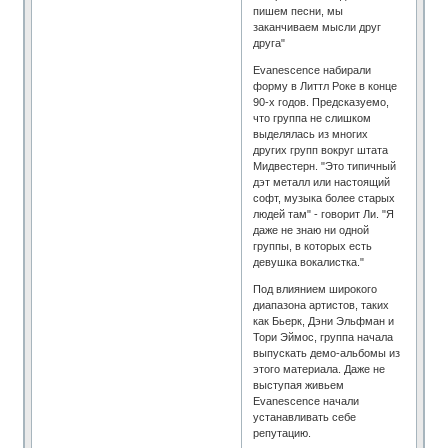
пишем песни, мы
заканчиваем мысли друг
друга"
Evanescence набирали
форму в Литтл Роке в конце
90-х годов. Предсказуемо,
что группа не слишком
выделялась из многих
других групп вокруг штата
Мидвестерн. "Это типичный
дэт металл или настоящий
софт, музыка более старых
людей там" - говорит Ли. "Я
даже не знаю ни одной
группы, в которых есть
девушка вокалистка."
Под влиянием широкого
диапазона артистов, таких
как Бьерк, Дэни Эльфман и
Тори Эймос, группа начала
выпускать демо-альбомы из
этого материала. Даже не
выступая живьем
Evanescence начали
устанавливать себе
репутацию.