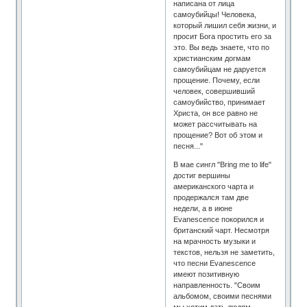
написана от лица
самоубийцы! Человека,
который лишил себя жизни, и
просит Бога простить его за
это. Вы ведь знаете, что по
христианским догмам
самоубийцам не даруется
прощение. Почему, если
человек, совершивший
самоубийство, принимает
Христа, он все равно не
может рассчитывать на
прощение? Вот об этом и
песня..."
В мае сингл "Bring me to life"
достиг вершины
американского чарта и
продержался там две
недели, а в июне
Evanescence покорился и
британский чарт. Несмотря
на мрачность музыки и
текстов, нельзя не заметить,
что песни Evanescence
имеют позитивную
направленность. "Своим
альбомом, своими песнями
мы хотим дать людям