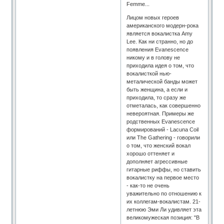
Femme...
Лицом новых героев
американского модерн-рока
является вокалистка Amy
Lee. Как ни странно, но до
появления Evanescence
никому и в голову не
приходила идея о том, что
вокалисткой нью-
металической банды может
быть женщина, а если и
приходила, то сразу же
отметалась, как совершенно
невероятная. Примеры же
родственных Evanescence
формирований - Lacuna Coil
или The Gathering - говорили
о том, что женский вокал
хорошо оттеняет и
дополняет агрессивные
гитарные риффы, но ставить
вокалистку на первое место
- как-то не очень
уважительно по отношению к
их коллегам-вокалистам. 21-
летнюю Эми Ли удивляет эта
великомужеская позиция: "В