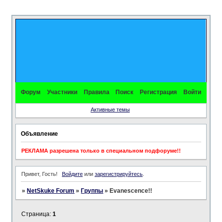
Форум
Участники
Правила
Поиск
Регистрация
Войти
Активные темы
Объявление
РЕКЛАМА разрешена только в специальном подфоруме!!
Привет, Гость!
Войдите
или
зарегистрируйтесь
.
»
NetSkuke Forum
»
Группы
»
Evanescence!!
Страница:
1