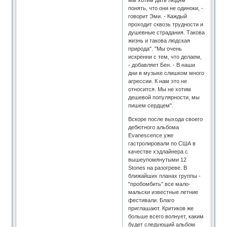
понять, что они не одиноки, -
говорит Эми. - Каждый
проходит сквозь трудности и
душевные страдания. Такова
жизнь и такова людская
природа". "Мы очень
искренни с тем, что делаем,
- добавляет Бен. - В наши
дни в музыке слишком много
агрессии. К нам это не
относится. Мы не хотим
дешевой популярности, мы
пишем сердцем".
Вскоре после выхода своего
дебютного альбома
Evanescence уже
гастролировали по США в
качестве хэдлайнера с
вышеупомянутыми 12
Stones на разогреве. В
ближайших планах группы -
"пробомбить" все мало-
мальски известные летние
фестивали. Благо
приглашают. Критиков же
больше всего волнует, каким
будет следующий альбом