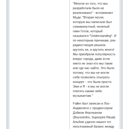
"Многое из того, что мы
разработали было не
реализовано" - вспоминает
Муди. "Вторая песня,
которую мы написали был
семиминутный, нелепый
гимн Готов, который
назывался "Understanding". И
по некоторым причинам, рок-
радиостанция решила
крутить ее, и крутить много!
Мы приобрели популярность
вокруг города, даже если
никто не знал кто мы такие
или где нас найти. Это было
потому, что мы не могли
себе позволить отыграть
концерт - это были просто
Эми и Я - и мы не могли
платить каким-либо
музыкантам."
Fallen был записан в Лос-
Анджелесе с продюссером
Дэйвом Фортманом
(Boysetsfire, Superjoint Ritual).
Альбом удачно нашел тот
неосязаемый баланс между