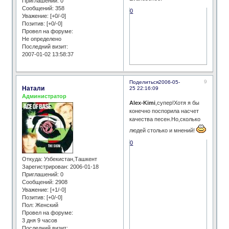
Приглашений:
0
Сообщений:
358
0
Уважение:
[+0/-0]
Позитив:
[+0/-0]
Провел на форуме:
Не определено
Последний визит:
2007-01-02 13:58:37
9
Поделиться
2006-05-
Натали
25 22:16:09
Администратор
Alex-Kimi
,супер!Хотя я бы
конечно поспорила насчет
качества песен.Но,сколько
людей столько и мнений!
0
Откуда:
Узбекистан,Ташкент
Зарегистрирован
: 2006-01-18
Приглашений:
0
Сообщений:
2908
Уважение:
[+1/-0]
Позитив:
[+0/-0]
Пол:
Женский
Провел на форуме:
3 дня 9 часов
Последний визит: