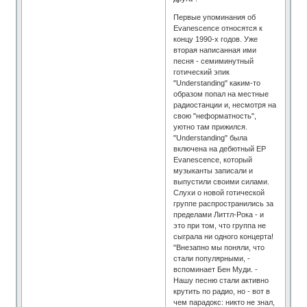
Первые упоминания об
Evanescence относятся к
концу 1990-х годов. Уже
вторая написанная ими
песня - семиминутный
готический эпик
"Understanding" каким-то
образом попал на местные
радиостанции и, несмотря на
свою "неформатность",
уютно там прижился.
"Understanding" была
включена на дебютный EP
Evanescence, который
музыканты записали и
выпустили своими силами.
Слухи о новой готической
группе распространились за
пределами Литтл-Рока - и
это при том, что группа не
сыграла ни одного концерта!
"Внезапно мы поняли, что
стали популярными, -
вспоминает Бен Муди. -
Нашу песню стали активно
крутить по радио, но - вот в
чем парадокс: никто не знал,