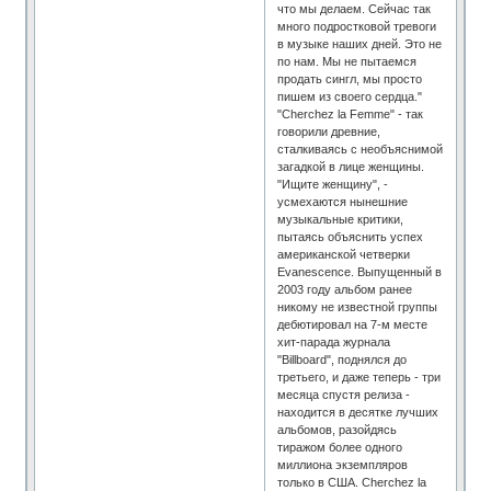
что мы делаем. Сейчас так
много подростковой тревоги
в музыке наших дней. Это не
по нам. Мы не пытаемся
продать сингл, мы просто
пишем из своего сердца."
"Cherchez la Femme" - так
говорили древние,
сталкиваясь с необъяснимой
загадкой в лице женщины.
"Ищите женщину", -
усмехаются нынешние
музыкальные критики,
пытаясь объяснить успех
американской четверки
Evanescence. Выпущенный в
2003 году альбом ранее
никому не известной группы
дебютировал на 7-м месте
хит-парада журнала
"Billboard", поднялся до
третьего, и даже теперь - три
месяца спустя релиза -
находится в десятке лучших
альбомов, разойдясь
тиражом более одного
миллиона экземпляров
только в США. Cherchez la