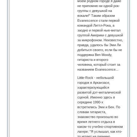
моем родном городе я даже
не припомню ни одной рок-
группы с девушкой на
вокале!" Таким образом
Evanescence стали первой
командой Литтл-Рока, а
заодно и первой нью-метал
группой Америки с девушкой
за микрофоном. Неизвестно,
правда, удалось бы Эми Ли
добиться своего, если бы не
поддержка Ben Moody,
гитариста и второго
человека, который стоит за
названием Evanescence...
Little-Rock - небольшой
городок в Арканзасе,
характеризующийся
развитой дэт-металической
сценой. Именно здесь в
середине 1990-х
встретились Эми и Бен. По
словам гитариста,
знакомство произошло во
время летнего отдыха в
каком-то учебно-спортивном
лагере: "Я услышал, как кто-
то играет на пианино.