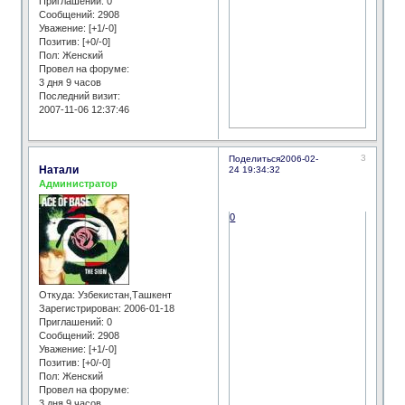
Приглашений:
0
Сообщений:
2908
Уважение:
[+1/-0]
Позитив:
[+0/-0]
Пол:
Женский
Провел на форуме:
3 дня 9 часов
Последний визит:
2007-11-06 12:37:46
3
Поделиться
2006-02-
Натали
24 19:34:32
Администратор
0
Откуда:
Узбекистан,Ташкент
Зарегистрирован
: 2006-01-18
Приглашений:
0
Сообщений:
2908
Уважение:
[+1/-0]
Позитив:
[+0/-0]
Пол:
Женский
Провел на форуме:
3 дня 9 часов