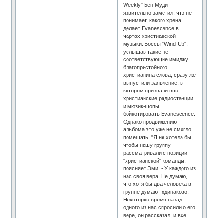
Weekly" Бен Муди
язвительно заметил, что не
понимает, какого хрена
делает Evanescence в
чартах христианской
музыки. Боссы "Wind-Up",
услышав такие не
соответствующие имиджу
благопристойного
христианина слова, сразу же
выпустили заявление, в
котором призвали все
христианские радиостанции
и мюзик-шопы
бойкотировать Evanescence.
Однако продвижению
альбома это уже не смогло
помешать. "Я не хотела бы,
чтобы нашу группу
рассматривали с позиции
"христианской" команды, -
поясняет Эми. - У каждого из
нас своя вера. Не думаю,
что хотя бы два человека в
группе думают одинаково.
Некоторое время назад
одного из нас спросили о его
вере, он рассказал, и все