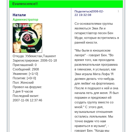
Evanescence!!
1
Поделиться
2006-02-
Натали
22 19:32:08
Администратор
Со-основателями группы
являються Эми Ли и
гитарист/автор песен Бен
Муди, которые встретились в
ранней юности.
"Мы были в юношеском
лагере" - говорит Бен. "Во
Откуда:
Узбекистан,Ташкент
время того, как проходила
Зарегистрирован
: 2006-01-18
развлекательная программа
Приглашений:
0
Сообщений:
2908
в гимназии, я услышал, как
Уважение:
[+1/-0]
Эми играла Мита Лофа 'Я
Позитив:
[+0/-0]
должен делать что-нибудь
Пол:
Женский
для любви' на фортепиано.
Провел на форуме:
После я подошел к ней и она
3 дня 9 часов
начала петь для меня. Я был
Последний визит:
поражен и предложил ей
2007-11-06 12:37:46
создать группу вместе со
мной." С этого дня,
музыкальные отношения
остались лояльными. Мы
точно видим что нам
нравиться в музыке", -
говорит Бен. "Когда мы