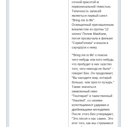
сочной красотой м
первоначальной тяжестью.
Типичность записей
являеться первый сингл
"Bring me to life".
Освященный приглашенным
вокалистом из группы '12
stones' Полом МакКоем,
песня прозвучала в фильме
"СорвиГолова" и вошла в
саундтрэк к нему.
"'Bring me to life' о поиске
чего-нибудь или кого-нибудь,
что пробудит в них чувство
того, чего никогда не было" -
говорит Бен. Он продолжает,
"Вы находите мир, который
больше, чем просто пузырь."
Также значиться
оживленный гимн
"Tourniquet" и таинственный
"Haunted", со своими
колотящимися ударами и
дребежащими мелодиями.
После этого Бен утверждает,
"Это песня о нас самих. Это
итог того, как мы стремимся