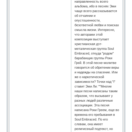
направленность всего
альбома, ибо в песнях Эми
чаще всего рассказывается
об отчаянии и
опустошенности,
безответной любви и поисках
смысла жизни. Интересно,
что авторами этой
композиции выступает
христианская дэт-
металическая группа Soul
Embraced, откуда "родом"
барабанщик группы Роки
Грей. В этой песне-молитве
говорится об обретении веры
и надежды на спасение. Или
же о наркотической
зависимости? Точки над "i"
ставит Эми Ли: ""Многие
наши песни написаны таким
образом, что вызывают у
разных людей различные
ассоциации. Эта песня
написана Роки Греем, еще во
времена его пребывания в
Soul Embraced. По его
словам, она имеет
религиозный подтекст, но