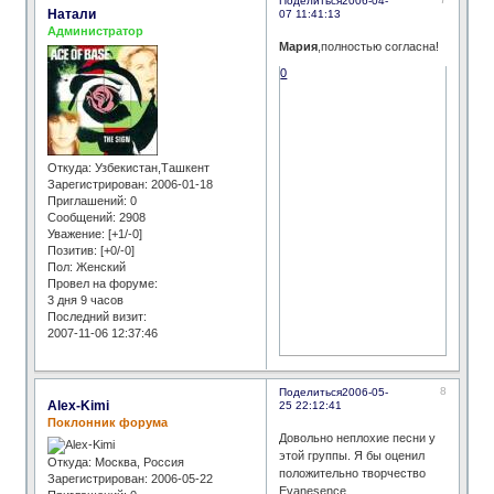
Поделиться
2006-04-
Натали
07 11:41:13
Администратор
Мария
,полностью согласна!
0
Откуда:
Узбекистан,Ташкент
Зарегистрирован
: 2006-01-18
Приглашений:
0
Сообщений:
2908
Уважение:
[+1/-0]
Позитив:
[+0/-0]
Пол:
Женский
Провел на форуме:
3 дня 9 часов
Последний визит:
2007-11-06 12:37:46
8
Поделиться
2006-05-
Alex-Kimi
25 22:12:41
Поклонник форума
Довольно неплохие песни у
этой группы. Я бы оценил
Откуда:
Москва, Россия
положительно творчество
Зарегистрирован
: 2006-05-22
Evanesence.