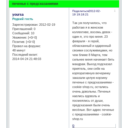
печеньe с предсказаниями
1
Поделиться
2012-02-
yoursa
19 19:18:21
Редкий гость
Так уж получилось, что
Зарегистрирован
: 2012-02-19
работаю я в женском
Приглашений:
0
коллективе, восемь девок -
Сообщений:
10
один я, это про меня. 23
Уважение:
[+0/-0]
февраля - я герой,
Позитив:
[+0/-0]
обласканный и одаренный
Провел на форуме:
48 минут
своими сослуживицами, но
Последний визит:
чем ближе 8 Марта, тем
2014-04-24 21:48:03
сильнее меня начинает бить
мандраж. Выход подсказал
приятель, они себе на
корпоративную вечеринку
заказали целую корзину
печеньe с предсказаниями -
cookie-shop.ru, остались
очень довольны. Печенья
наелись вдоволь и
посмеялись от души,
предсказания были очень
весёлые. Вот адрес печеньe
с предсказаниями - cookie-
shop.ru
0