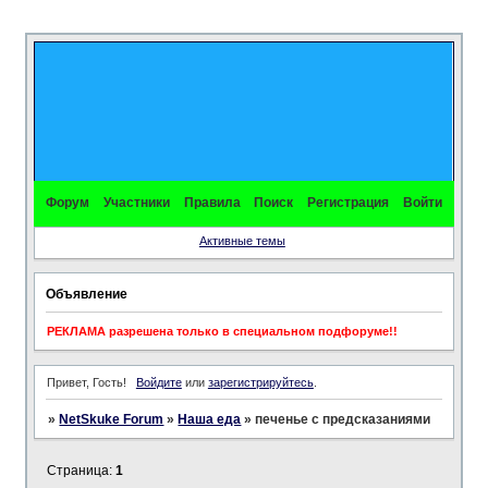
Форум
Участники
Правила
Поиск
Регистрация
Войти
Активные темы
Объявление
РЕКЛАМА разрешена только в специальном подфоруме!!
Привет, Гость!
Войдите
или
зарегистрируйтесь
.
»
NetSkuke Forum
»
Наша еда
»
печеньe с предсказаниями
Страница:
1