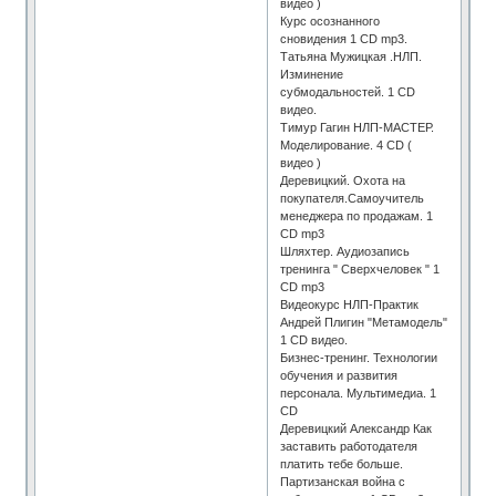
видео )
Курс осознанного
сновидения 1 СD mp3.
Татьяна Мужицкая .НЛП.
Изминение
субмодальностей. 1 CD
видео.
Тимур Гагин НЛП-МАСТЕР.
Моделирование. 4 CD (
видео )
Деревицкий. Охота на
покупателя.Самоучитель
менеджера по продажам. 1
СD mp3
Шляхтер. Аудиозапись
тренинга " Cверхчеловек " 1
CD mp3
Видеокурс НЛП-Практик
Андрей Плигин "Метамодель"
1 СD видео.
Бизнес-тренинг. Технологии
обучения и развития
персонала. Мультимедиа. 1
СD
Деревицкий Александр Как
заставить работодателя
платить тебе больше.
Партизанская война с