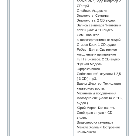
временем", Бодо Шеффер 2
CD mp3
Олейник. Академия
Знакомств. Секреты
Знакомства. 2 CD видео.
Запись семинара "Ранговый
потенциал" 4 CD видео
Семь навыков
высокоэффективных людей
Стивен Кови. 1 CD аудио.
Роберт Дилтс. Системное
мышление и приминение
НЛП в Бизнесе. 2 CD видео.
"Руская Модель
Эффективного
Соблазнения", ступени 1,2,5
( 3 СD ) mp3.
Вадим Шлахтер. Технология
карьерного роста.
Механизмы продвижения
молодого специалиста 2 CD (
видео )
Юрий Мороз. Как начать
Своё дело с нуля 4 CD
видео.
Видеоверсия семинара
Майкла Холла «Построение
наивысшего