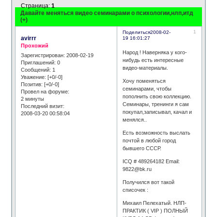
Страница:
1
Давайте меняться видео семинарами о психологии,нлп,итд
(+)
1
Поделиться
2008-02-
avirrr
19 16:01:27
Прохожий
Народ ! Наверняка у кого-
Зарегистрирован
: 2008-02-19
нибудь есть интересные
Приглашений:
0
видео-материалы.
Сообщений:
1
Уважение:
[+0/-0]
Хочу поменяться
Позитив:
[+0/-0]
семинарами, чтобы
Провел на форуме:
пополнить свою коллекцию.
2 минуты
Семинары, тренинги я сам
Последний визит:
покупал,записывал, качал и
2008-03-20 00:58:04
менялся..
Есть возможность выслать
почтой в любой город
бывшего СССР.
ICQ # 489264182 Email:
9822@bk.ru
Получился вот такой
списочек :
Михаил Пелехатый. НЛП-
ПРАКТИК ( VIP ) ПОЛНЫЙ