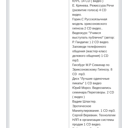
КУРС 14 CD ( видео )
Е. Крянева. Режиссура Речи
(развитие голоса) 4 СD
видео.
Горин.С Русскоязычная
модель эриксоновского
гипноза 2 CD видео..
Видеокурс "Учимся
выступать публично" (автор:
Р. Гандапас ) 2 СD видео.
Заповеди телефонного
общения (мастер-класс
делового общения) 1 СD
mp3.
Гинзбург М.Р Семинар по
Эриксоновскому Гипнозу. 8
CD mp3.
Диск "Лучшие одиночные
пикапы" 1 СD видео
Юрий Мороз. Видеозапись
семинара Переговоры. 2 CD
( видео )
Вадим Шлахтер.
Эротическое
Манипулирование. 1 CD mp3.
Сергей Веревкин. Технологии
НЛП в организации системы
продаж 1 CD видео.