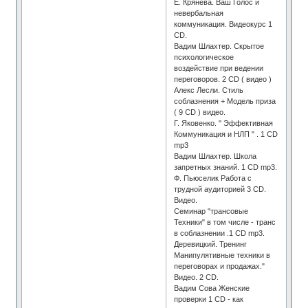
Е. Крянева. Ваш Голос и
невербальная
коммуникация. Видеокурс 1
CD.
Вадим Шлахтер. Скрытое
психологическое
воздействие при ведении
переговоров. 2 CD ( видео )
Алекс Лесли. Стиль
соблазнения + Модель приза
( 9 CD ) видео.
Г. Яковенко. " Эффективная
Коммуникация и НЛП " . 1 CD
mp3
Вадим Шлахтер. Школа
запретных знаний. 1 CD mp3.
Ф. Пьюселик Работа с
трудной аудиторией 3 CD.
Видео.
Семинар "трансовые
Техники" в том числе - транс
в соблазнении .1 СD mp3.
Деревицкий. Тренинг
Манипулятивные техники в
переговорах и продажах."
Видео. 2 CD.
Вадим Сова Женские
проверки 1 СD - как