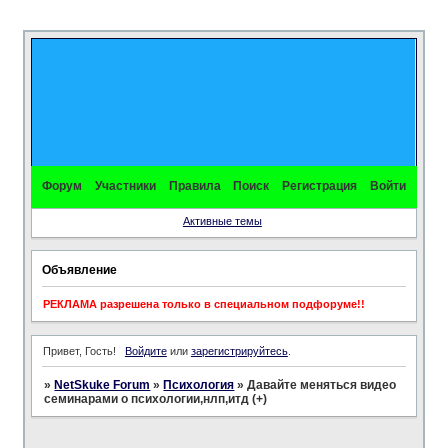
Форум
Участники
Правила
Поиск
Регистрация
Войти
Активные темы
Объявление
РЕКЛАМА разрешена только в специальном подфоруме!!
Привет, Гость!
Войдите
или
зарегистрируйтесь
.
»
NetSkuke Forum
»
Психология
»
Давайте меняться видео
семинарами о психологии,нлп,итд (+)