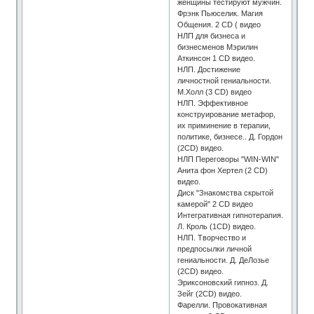
женщины тестируют мужчин.
Фрэнк Пьюселик. Магия
Общения. 2 СD ( видео
НЛП для бизнеса и
бизнесменов Мэрилин
Аткинсон 1 CD видео.
НЛП. Достижение
личностной гениальности.
М.Холл (3 CD) видео
НЛП. Эффективное
конструирование метафор,
их приминение в терапии,
политике, бизнесе.. Д. Гордон
(2CD) видео.
НЛП Переговоры "WIN-WIN"
Анита фон Хертел (2 CD)
видео.
Диск "Знакомства скрытой
камерой" 2 CD видео
Интегративная гипнотерапия.
Л. Кроль (1CD) видео.
НЛП. Творчество и
предпосылки личной
гениальности. Д. ДеЛозье
(2CD) видео.
Эриксоновский гипноз. Д.
Зейг (2CD) видео.
Фарелли. Провокативная