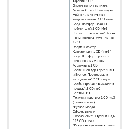
терапия 3 СD.
Видеоверсия семинара
Майкла Холла. Продвинутое
Нейро-Семинтическое
моделирование. 4 CD видео.
Бодо Шеффер. Законы
победителей 1 CD. Mp3.
Как читать человека? Жесты.
Позы. Мимика .Мультимедиа
1 CD.
Вадим Шлахтер.
Конкуренция. 1 CD ( mp3 )
Бодо Шеффер. Прорыв к
финансовому успеху.
Аудиокнига 1 CD
Брайен Ван дер Хорст "НЛП
и Бизнес: Переговоры и
менеджмент" 2 CD видео.
Брайан Трейси "Психология
продаж", 2 CD mp3.
Белянин В.П.
Психолингвистика 1 СD mp3
( очень много )
"Руская Модель
Эффективного
Соблазнения", ступени 1,3,4
( 16 СD ) видео.
"Искусство управлять своим