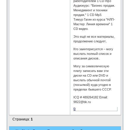
работодателем 1 СD mp3
Аудиокурс: "Бизнес продаж.
Менеджмент и техники
продаж." 1 СD Mp3.
Тимур Гагин из курса "НЛП-
Мастер: Линия времени" 1
CD видео.
Это ещё не все материалы,
продолжение следует..
Кто заинтерисуется – могу
выслать полный список и
описания дисков..
Могу за символическую
плату записать вам эти
диски на CD или DVD и
выслать обычной почтой
(посылкой) куда угодно в
пределах бывшего СССР.
ICQ # 489264182 Email:
9822@bk.ru
0
Страница:
1