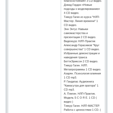
благосостояния» 3 CD видео.
Дэвид Гордон «Новые
подходы к моделированию»
4 CD видео.
Тимур Гагин из курса "НЛП-
Мастер: Линия времени" 1
CD видео.
Энн Энтус Навыки
самомастерства и
презентации 2 CD видео.
Видеокурс НЛП-Практик
Александр Герасимов "Круг
совершенства" 1 CD видео.
Избранные демонстрации и
наведения транса
БеттиЭриксон 2 CD видео.
Тимур Гагин. НЛП.
Метапрограммы 1 CD видео.
Азарян. Психология влияния
1 CD mp3.
Р. Гандапас Аудиокнига
"Камасутра для оратора" 1
СD mp3.
А. Плигин. НЛП-Практик.
Модель S C O R E. 1 СD (
видео )
Тимур Гагин. НЛП-МАСТЕР.
Работа с ценностями 1 CD. (