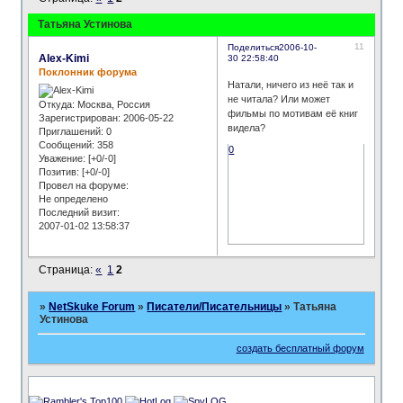
Татьяна Устинова
11
Поделиться
2006-10-
Alex-Kimi
30 22:58:40
Поклонник форума
Натали, ничего из неё так и
не читала? Или может
Откуда:
Москва, Россия
фильмы по мотивам её книг
Зарегистрирован
: 2006-05-22
видела?
Приглашений:
0
Сообщений:
358
0
Уважение:
[+0/-0]
Позитив:
[+0/-0]
Провел на форуме:
Не определено
Последний визит:
2007-01-02 13:58:37
Страница:
«
1
2
»
NetSkuke Forum
»
Писатели/Писательницы
»
Татьяна
Устинова
создать бесплатный форум