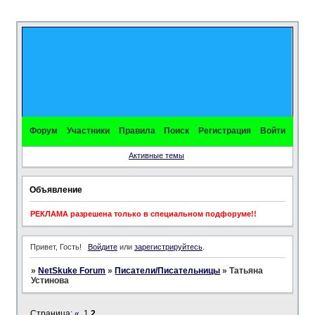
Форум
Участники
Правила
Поиск
Регистрация
Войти
Активные темы
Объявление
РЕКЛАМА разрешена только в специальном подфоруме!!
Привет, Гость!
Войдите
или
зарегистрируйтесь
.
»
NetSkuke Forum
»
Писатели/Писательницы
»
Татьяна
Устинова
Страница:
«
1
2