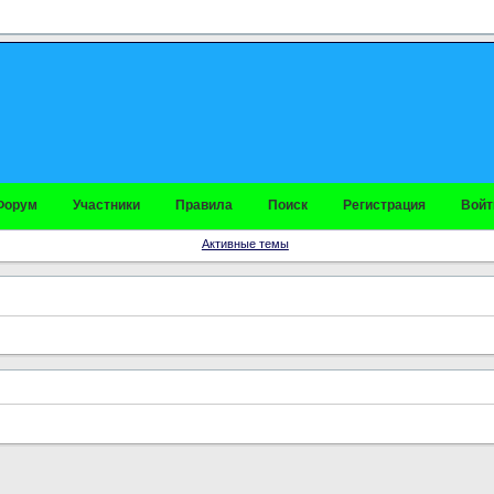
Форум
Участники
Правила
Поиск
Регистрация
Войт
Активные темы