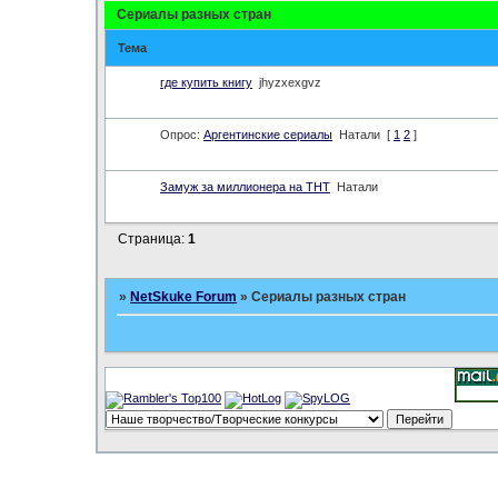
Сериалы разных стран
Тема
где купить книгу
jhyzxexgvz
Опрос:
Аргентинские сериалы
Натали
[
1
2
]
Замуж за миллионера на ТНТ
Натали
Страница:
1
»
NetSkuke Forum
»
Сериалы разных стран